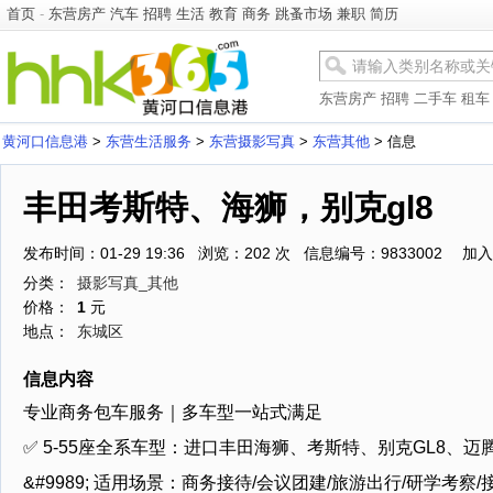
首页
-
东营房产
汽车
招聘
生活
教育
商务
跳蚤市场
兼职
简历
东营房产
招聘
二手车
租车
黄河口信息港
>
东营生活服务
>
东营摄影写真
>
东营其他
> 信息
丰田考斯特、海狮，别克gl8
发布时间：01-29 19:36 浏览：202 次 信息编号：9833002
加入
分类：
摄影写真_其他
价格：
1
元
地点：
东城区
信息内容
专业商务包车服务｜多车型一站式满足
✅ 5-55座全系车型：进口丰田海狮、考斯特、别克GL8、迈
&#9989; 适用场景：商务接待/会议团建/旅游出行/研学考