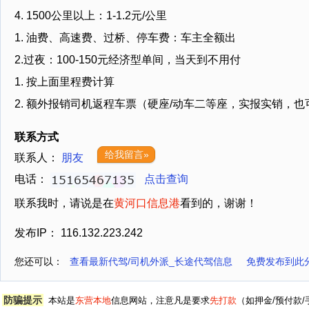
4. 1500公里以上：1-1.2元/公里
1. 油费、高速费、过桥、停车费：车主全额出
2.过夜：100-150元经济型单间，当天到不用付
1. 按上面里程费计算
2. 额外报销司机返程车票（硬座/动车二等座，实报实销，也可包
联系方式
给我留言»
联系人：
朋友
电话：
点击查询
联系我时，请说是在
黄河口信息港
看到的，谢谢！
发布IP： 116.132.223.242
您还可以：
查看最新代驾/司机外派_长途代驾信息
免费发布到此
防骗提示
本站是
东营本地
信息网站，注意凡是要求
先打款
（如押金/预付款