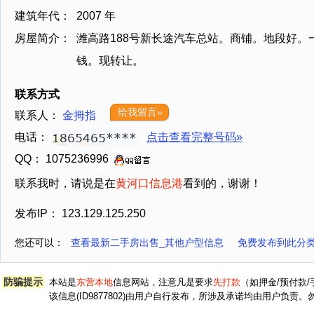
建筑年代：
2007 年
房屋简介：
潍高路188号新长途汽车总站。商铺。地段好。
钱。现转让。
联系方式
给我留言»
联系人：
金拇指
电话：
点击查看完整号码»
QQ： 1075236996
联系我时，请说是在
黄河口信息港
看到的，谢谢！
发布IP： 123.129.125.250
您还可以：
查看最新二手房出售_其他户型信息
免费发布到此分类
防骗提示
本站是
东营本地
信息网站，注意凡是要求
先打款
（如押金/预付款
该信息(ID9877802)由用户自行发布，所涉及承诺均由用户负