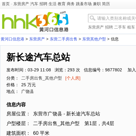
首页
-
东营房产
汽车
招聘
生活
教育
商务
跳蚤市场
兼职
简历
东营房产
招聘
二手车
租车
黄河口信息港
>
东营房产
>
东营二手房出售
>
东营其他户型
> 信息
新长途汽车总站
发布时间：03-29 11:08 浏览：293 次 信息编号：9877802
加入
分类：
二手房出售_其他户型
[个人房]
价格：
25 万元
地点：
广饶县
信息内容
房屋位置：
东营市广饶县 - 新长途汽车总站
户型楼层：
二手房出售_其他户型 第1层，共4层
建筑面积：
60 平米