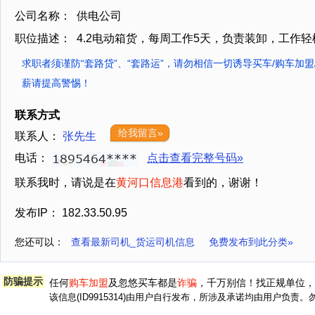
公司名称：
供电公司
职位描述：
4.2电动箱货，每周工作5天，负责装卸，工作
求职者须谨防“套路贷”、“套路运”，请勿相信一切诱导买车/购车加盟
薪请提高警惕！
联系方式
给我留言»
联系人：
张先生
电话：
点击查看完整号码»
联系我时，请说是在
黄河口信息港
看到的，谢谢！
发布IP： 182.33.50.95
您还可以：
查看最新司机_货运司机信息
免费发布到此分类»
防骗提示
任何
购车加盟
及忽悠买车都是
诈骗
，千万别信！找正规单位，
该信息(ID9915314)由用户自行发布，所涉及承诺均由用户负