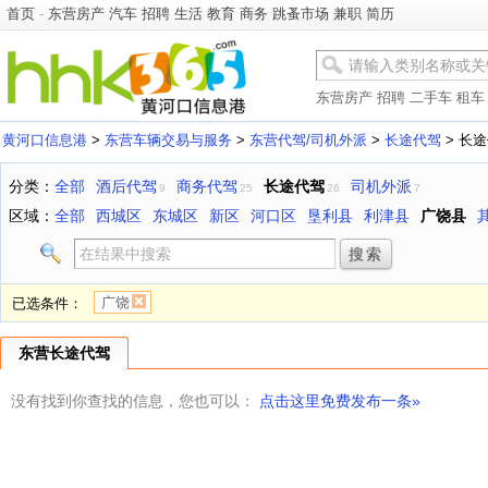
首页
-
东营房产
汽车
招聘
生活
教育
商务
跳蚤市场
兼职
简历
东营房产
招聘
二手车
租车
黄河口信息港
>
东营车辆交易与服务
>
东营代驾/司机外派
>
长途代驾
> 长
分类：
全部
酒后代驾
商务代驾
长途代驾
司机外派
9
25
26
7
区域：
全部
西城区
东城区
新区
河口区
垦利县
利津县
广饶县
广饶
已选条件：
东营长途代驾
没有找到你查找的信息，您也可以：
点击这里免费发布一条»