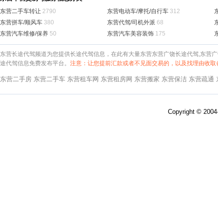
东营二手车转让
2790
东营电动车/摩托/自行车
312
东营拼车/顺风车
380
东营代驾/司机外派
68
东营汽车维修/保养
50
东营汽车美容装饰
175
东营长途代驾频道为您提供长途代驾信息，在此有大量东营东营广饶长途代驾,东营广
途代驾信息免费发布平台。
注意：让您提前汇款或者不见面交易的，以及找理由收取
东营二手房
东营二手车
东营租车网
东营租房网
东营搬家
东营保洁
东营疏通
Copyright © 200