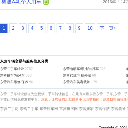
奥迪A4L个人用车
2016年
/
14
图
1
2
3
4
5
6
7
8
9
10
下一页>
东营车辆交易与服务信息分类
东营二手车转让
2782
东营电动车/摩托/自行车
313
东营拼车/顺风车
380
东营代驾/司机外派
68
东营汽车维修/保养
50
东营汽车美容装饰
175
东营二手车转让频道为您提供二手车转让信息，在此有大量东营东营二手车,东营二手
车转让信息免费发布平台。
注意：让您提前汇款或者不见面交易的，以及找理由收取
东营二手房
东营二手车
东营租车网
东营租房网
东营搬家
东营保洁
东营疏通
Copyright © 200