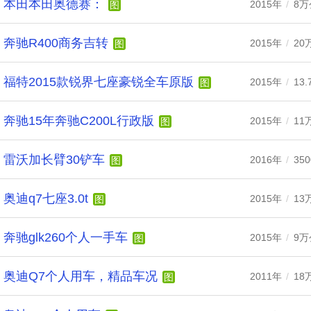
本田本田奥德赛：
2015年
/
8万
图
奔驰R400商务吉转
2015年
/
20
图
福特2015款锐界七座豪锐全车原版
2015年
/
13
图
奔驰15年奔驰C200L行政版
2015年
/
11
图
雷沃加长臂30铲车
2016年
/
35
图
奥迪q7七座3.0t
2015年
/
13
图
奔驰glk260个人一手车
2015年
/
9万
图
奥迪Q7个人用车，精品车况
2011年
/
18
图