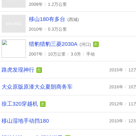
2008年
/
1.2万公里
移山180有多台
(西城)
hhk365
2010年
/
0.3万公里
猎豹猎豹三菱2030A
(河口)
图
2007年
/
10万公里
/
3.0升
/
手动
路虎发现神行
2015年
/
12
图
大众原版原漆大众夏朗商务车
2016年
/
10
徐工320穿越机
2012年
/
11
图
移山湿地手动挡180
2010年
/
12