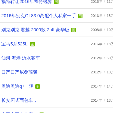
福特转让2016年福特锐界
2016年
/
11
图
2016年别克GL83.0高配个人私家一手
2016年
/
18
图
别克别克 君越 2009款 2.4L豪华版
2008年
/
10
图
宝马5系525Li
2016年
/
18
图
仙河 海港 沂水客车
2012年
/
50
日产日产尼桑骑骏
2012年
/
13
奥迪奥迪q7一辆
2014年
/
14
图
长安厢式面包车，
2014年
/
13