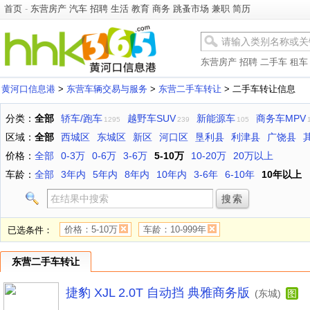
首页
-
东营房产
汽车
招聘
生活
教育
商务
跳蚤市场
兼职
简历
东营房产
招聘
二手车
租车
黄河口信息港
>
东营车辆交易与服务
>
东营二手车转让
> 二手车转让信息
分类：
全部
轿车/跑车
越野车SUV
新能源车
商务车MPV
1295
239
105
区域：
全部
西城区
东城区
新区
河口区
垦利县
利津县
广饶县
价格：
全部
0-3万
0-6万
3-6万
5-10万
10-20万
20万以上
车龄：
全部
3年内
5年内
8年内
10年内
3-6年
6-10年
10年以上
价格：5-10万
车龄：10-999年
已选条件：
东营二手车转让
捷豹 XJL 2.0T 自动挡 典雅商务版
(东城)
图