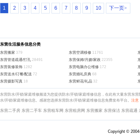
1
2
3
4
5
6
7
8
9
10
下一页>
东营生活服务信息分类
东营搬家
379
东营空调移修
11761
东营管道疏通/打孔
28491
东营保姆/月嫂/家政
22355
东营装修装饰
1282
东营电脑办公维修
172
东营送水/订餐/配送
72
东营婚礼庆典
68
东营摄影写真
18
东营鲜花/礼品
32
东营防水/开锁/家庭维修频道为您提供防水/开锁/家庭维修信息，在此有大量东营东
水/开锁/家庭维修信息。感谢您选择东营防水/开锁/家庭维修信息免费发布平台。
注意
东营二手房
东营二手车
东营租车网
东营租房网
东营搬家
东营保洁
东营疏通
Copyright © 200