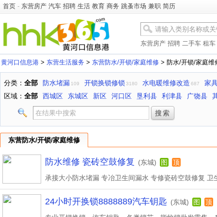
首页
-
东营房产
汽车
招聘
生活
教育
商务
跳蚤市场
兼职
简历
东营房产
招聘
二手车
租车
黄河口信息港
>
东营生活服务
>
东营防水/开锁/家庭维修
> 防水/开锁/家庭
分类：
全部
防水堵漏
开锁换锁修锁
水电暖维修改造
家
109
3180
687
区域：
全部
西城区
东城区
新区
河口区
垦利县
利津县
广饶县
东营防水/开锁/家庭维修
防水维修 瓷砖空鼓修复
(东城)
图
顶
24小时开换锁8888889汽车钥匙
(东城)
图
顶