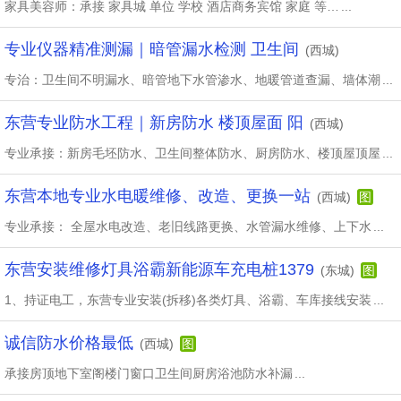
家具美容师：承接 家具城 单位 学校 酒店商务宾馆 家庭 等…
...
专业仪器精准测漏｜暗管漏水检测 卫生间
(西城)
专治：卫生间不明漏水、暗管地下水管渗水、地暖管道查漏、墙体潮
...
东营专业防水工程｜新房防水 楼顶屋面 阳
(西城)
专业承接：新房毛坯防水、卫生间整体防水、厨房防水、楼顶屋顶屋
...
东营本地专业水电暖维修、改造、更换一站
(西城)
图
专业承接： 全屋水电改造、老旧线路更换、水管漏水维修、上下水
...
东营安装维修灯具浴霸新能源车充电桩1379
(东城)
图
1、持证电工，东营专业安装(拆移)各类灯具、浴霸、车库接线安装
...
诚信防水价格最低
(西城)
图
承接房顶地下室阁楼门窗口卫生间厨房浴池防水补漏
...