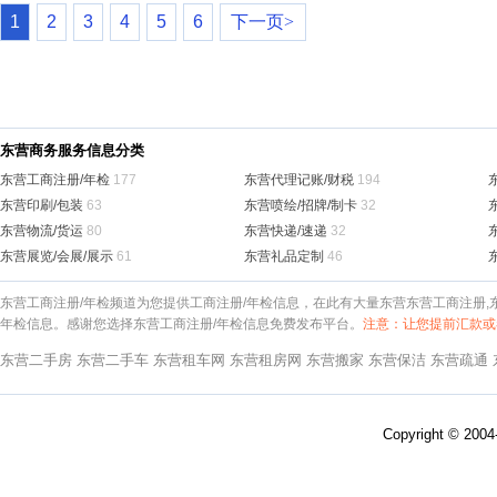
1
2
3
4
5
6
下一页>
东营商务服务信息分类
东营工商注册/年检
177
东营代理记账/财税
194
东营印刷/包装
63
东营喷绘/招牌/制卡
32
东营物流/货运
80
东营快递/速递
32
东营展览/会展/展示
61
东营礼品定制
46
东营工商注册/年检频道为您提供工商注册/年检信息，在此有大量东营东营工商注册,
年检信息。感谢您选择东营工商注册/年检信息免费发布平台。
注意：让您提前汇款或
东营二手房
东营二手车
东营租车网
东营租房网
东营搬家
东营保洁
东营疏通
Copyright © 200