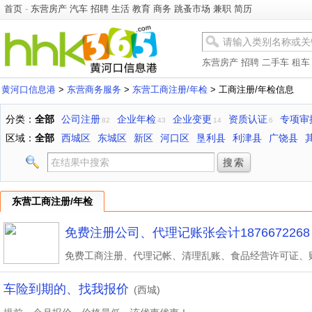
首页
-
东营房产
汽车
招聘
生活
教育
商务
跳蚤市场
兼职
简历
东营房产
招聘
二手车
租车
黄河口信息港
>
东营商务服务
>
东营工商注册/年检
> 工商注册/年检信息
分类：
全部
公司注册
企业年检
企业变更
资质认证
专项审
82
43
14
6
区域：
全部
西城区
东城区
新区
河口区
垦利县
利津县
广饶县
东营工商注册/年检
免费注册公司、代理记账张会计1876672268
车险到期的、找我报价
(西城)