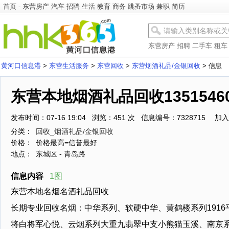
首页
-
东营房产
汽车
招聘
生活
教育
商务
跳蚤市场
兼职
简历
东营房产
招聘
二手车
租车
黄河口信息港
>
东营生活服务
>
东营回收
>
东营烟酒礼品/金银回收
> 信息
东营本地烟酒礼品回收13515460
发布时间：07-16 19:04 浏览：451 次 信息编号：7328715
加入
分类：
回收_烟酒礼品/金银回收
价格：
价格最高=信誉最好
地点：
东城区
- 青岛路
信息内容
1图
东营本地名烟名酒礼品回收
长期专业回收名烟：中华系列、软硬中华、黄鹤楼系列191
将白将军心悦、云烟系列大重九翡翠中支小熊猫玉溪、南京