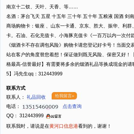
南京十二钗、天叶、天香、等……
名酒：茅台飞天 五星 十五年 三十年 五十年 五粮液 国酒 剑
商场购物卡：银座 、山东一卡通、京东、胜大、振华、利群、
卡。石油、石化充值卡、小海豚充值卡《一百万以内一次付
《烟酒卡不存在调包风险》购物卡请您登记好卡号！当面交易
站在客户的角度替您着想！保证做到既无风险、保密又好！【
格最高-信誉最好】有需要将多余的烟酒礼品等换成现金的请联系【1
5】冯先生qq：312443999
联系方式
给我留言»
联系人：
礼品回收
电话：
点击查询
QQ： 312443999
联系我时，请说是在
黄河口信息港
看到的，谢谢！