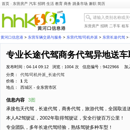
首页
-
东营房产
汽车
招聘
生活
教育
商务
跳蚤市场
兼职
简历
东营房产
招聘
二手车
租车
黄河口信息港
>
东营车辆交易与服务
>
东营代驾/司机外派
>
东营长途代驾
>
专业长途代驾商务代驾异地送车
发布时间：04-14 09:12 浏览：1004 次 信息编号：9422966
加
分类：
代驾/司机外派_长途代驾
价格：
1
元
地点：
西城区
- 全东营市区
信息内容
3图
承接包天代驾，长途代驾，商务代驾，旅游代驾，全国取送
本人A2驾驶证，2002年取得驾驶证，安全行驶百万公里！
专业团队，多年长途代驾经验，熟练驾驶多种车型！