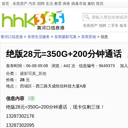
首页
-
东营房产
汽车
招聘
生活
教育
商务
跳蚤市场
兼职
简历
东营房产
招聘
二手车
租车
黄河口信息港
>
东营生活服务
>
东营摄影写真
>
东营其他
> 信息
绝版28元=350G+200分钟通
发布时间：06-08 09:08 浏览：442 次 信息编号：9649373
加入
分类：
摄影写真_其他
价格：
28
元
地点：
西城区
- 西三路天成恒信科技大厦A座
信息内容
2图
绝版28元=350G+200分钟通话 ，现卡仅剩三张！
13287302176
13287302095