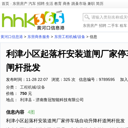
首页
-
东营房产
汽车
招聘
生活
教育
商务
跳蚤市场
兼职
简历
东营房产
招聘
二手车
租车
黄河口信息港
>
东营商务服务
>
东营工程机械/设备
> 信息
利津小区起落杆安装道闸厂家停
闸杆批发
发布时间：11-28 22:07 浏览：325 次 信息编号：9789595
加入
分类：
工程机械/设备
价格：
750
元
地点：
利津县
- 济南鲁冠智能科技有限公司
信息内容
4图
利津小区起落杆安装道闸厂家停车场自动升降杆道闸杆批发