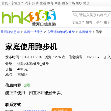
首页
-
东营房产
汽车
招聘
生活
教育
商务
跳蚤市场
兼职
简历
东营房产
招聘
二手车
租车
黄河口信息港
>
东营生活服务
>
东营运动/休闲/健身
>
东营健身
> 信息
家庭使用跑步机
发布时间：01-10 15:04 浏览：276 次 信息编号：9823937
加入
分类：
运动/休闲/健身_健身
价格：
400
元
地点：
东城区
信息内容
2图
能正常使用，闲置不用低价出卖。
联系方式