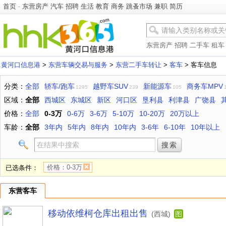
首页
-
东营房产
汽车
招聘
生活
教育
商务
跳蚤市场
兼职
简历
东营房产
招聘
二手车
租车
黄河口信息港
>
东营车辆交易与服务
>
东营二手车转让
>
客车
> 客车信息
分类：
全部
轿车/跑车
越野车SUV
新能源车
商务车MPV
1295
239
105
区域：
全部
西城区
东城区
新区
河口区
垦利县
利津县
广饶县
价格：
全部
0-3万
0-6万
3-6万
5-10万
10-20万
20万以上
车龄：
全部
3年内
5年内
8年内
10年内
3-6年
6-10年
10年以上
价格：0-3万
已选条件：
东营客车
移动依维柯仓库出租出售
(西城)
图