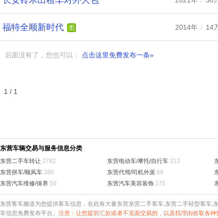
长安铃木出租车对外大包
2021年
/
30
福特全顺新时代
2014年
/
14
图
后面没有了，您也可以：
点击这里免费发布一条»
1 / 1
东营车辆交易与服务信息分类
东营二手车转让
2782
东营电动车/摩托/自行车
313
东营拼车/顺风车
380
东营代驾/司机外派
68
东营汽车维修/保养
50
东营汽车美容装饰
175
东营客车频道为您提供客车信息，在此有大量东营东营二手客车,东营二手轻型客车,
车信息免费发布平台。
注意：让您提前汇款或者不见面交易的，以及找理由收取各种