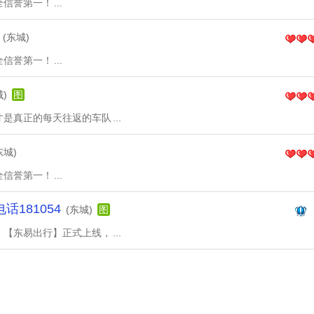
全信誉第一！
...
(东城)
全信誉第一！
...
城)
图
才是真正的每天往返的车队
...
东城)
全信誉第一！
...
181054
(东城)
图
，【东易出行】正式上线，
...