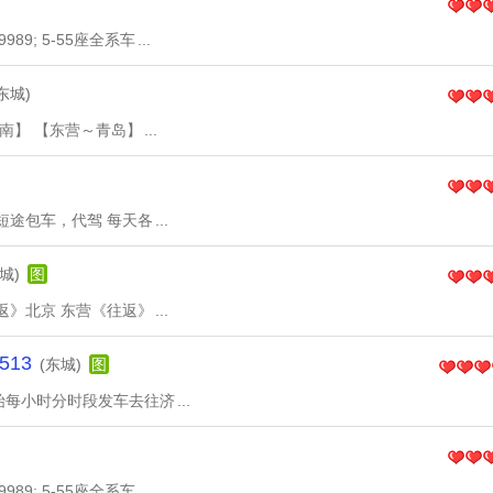
9; 5-55座全系车
...
东城)
济南】 【东营～青岛】
...
短途包车，代驾 每天各
...
城)
图
返》北京 东营《往返》
...
513
(东城)
图
始每小时分时段发车去往济
...
9; 5-55座全系车
...