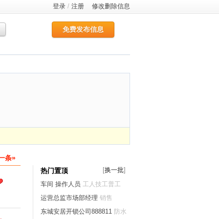
登录
/
注册
修改删除信息
免费发布信息
一条»
[
换一批
]
热门置顶
车间 操作人员
工人技工普工
运营总监市场部经理
销售
东城安居开锁公司888811
防水