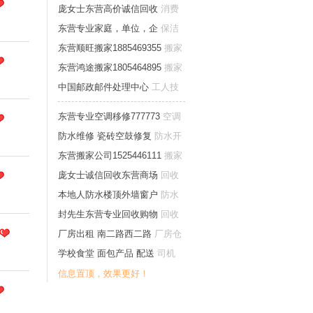
开锁家庭维修
庞女士东营高价诚信回收
消费
卡券票
东营专业家庭，单位，企
保洁
清洗
东营顺旺搬家1885469355
搬家
东营鸿途搬家1805464895
搬家
中国邮政邮件处理中心
工人技
工普工
东营专业空调移修777773
空调
移修
防水维修 瓷砖空鼓修复
防水开
锁家庭维修
东营搬家公司1525446111
搬家
庞女士诚信回收东营商场
回收
本地人防水楼顶外墙窗户
防水
开锁家庭维修
封先生东营专业回收购物
回收
厂房出租 南二路西二路
厂房仓
库土地车库
学校食堂 面包产品 配送
司机
信息置顶，效果更好！