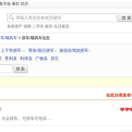
蚤市场
兼职
简历
搜 索
东营房产
招聘
二手车
租车
生活黄页
车/顺风车
> 拼车/顺风车信息
上下学拼车
周末/假日拼车
旅游自驾游拼车
43
9
8
区
垦利县
利津县
广饶县
其它
在此分类发布
)
，大众轿车。可拼车可包车
...