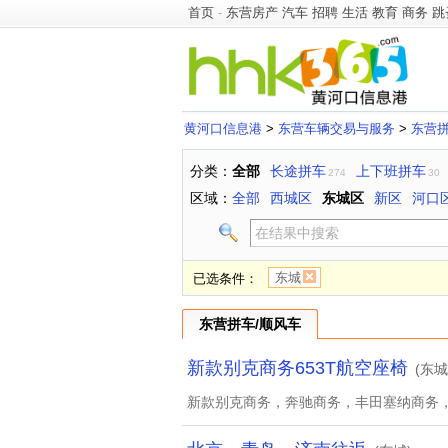
首页
-
东营房产
汽车
招聘
生活
教育
商务
跳
黄河口信息港
>
东营车辆交易与服务
>
东营拼
分类：
全部
长途拼车
上下班拼车
274
30
区域：
全部
西城区
东城区
新区
河口
东城
已选条件：
东营拼车/顺风车
新款别克商务653T航空座椅
(东城
新款别克商务，奔驰商务，丰田塞纳商务