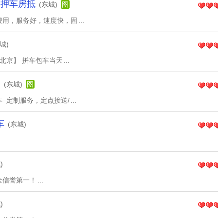
 押车房抵
(东城)
图
费用，服务好，速度快，固
...
城)
北京】 拼车包车当天
...
务
(东城)
图
–定制服务，定点接送/
...
车
(东城)
)
全信誉第一！
...
)