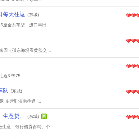
日每天往返
(东城)
55座全系车型：进口丰田
...
当天来回（孤东海堤看黄蓝交
...
往返&#975
...
车队
(东城)
往返 东营到济南往返
...
、生意贷、
(东城)
图
做生意：银行借贷咨询、个
...