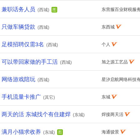
兼职话务人员
东营服百业财税服
(西城)
图
只做车辆贷款
东西城
(西城)
足模招聘仅需3名
个人
(西城)
可以带回家做的手工活
旭之源工艺品
(西城)
网络游戏陪玩
星汐启航网络科技
(西城)
手机流量卡推广
东城
(其它)
两天的活 东城找个有住建焊
焊接两天活
(东城)
满月小猫求收养
海通骏景
(东城)
图