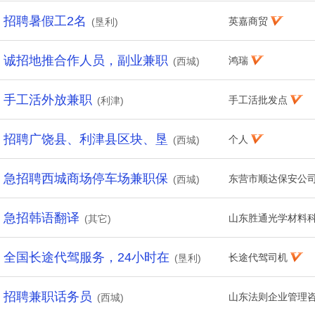
招聘暑假工2名
英嘉商贸
(垦利)
诚招地推合作人员，副业兼职
鸿瑞
(西城)
手工活外放兼职
手工活批发点
(利津)
招聘广饶县、利津县区块、垦
个人
(西城)
急招聘西城商场停车场兼职保
东营市顺达保安公
(西城)
急招韩语翻译
山东胜通光学材料
(其它)
全国长途代驾服务，24小时在
长途代驾司机
(垦利)
招聘兼职话务员
山东法则企业管理
(西城)