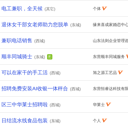
电工兼职，全天候
个体
(其它)
退休女干部女老师助力您脱单
缘来喜成家婚恋中
(东城)
兼职电话销售
山东法则企业管理
(西城)
顺丰同城骑士
东营顺丰同城服务
(东城)
图
可以在家干的手工活
旭之源工艺品
(西城)
招聘免费安装AI收银一体秤合
东营恒睿达科技有
(西城)
区三中华莱士招聘啦
华莱士
(西城)
日结流水线食品包装
个人
(东城)