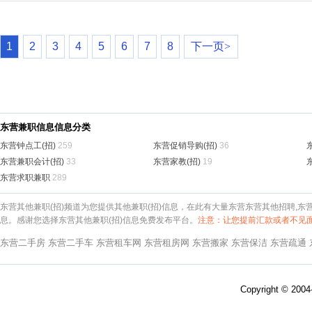
1
2
3
4
5
6
7
8
下一页>
东营兼职信息信息分类
东营钟点工(招)
259
东营促销导购(招)
36
东营兼职会计(招)
33
东营家教(招)
19
东营求职兼职
289
东营其他兼职(招)频道为您提供其他兼职(招)信息，在此有大量东营东营其他招聘,东
息。感谢您选择东营其他兼职(招)信息免费发布平台。
注意：让您提前汇款或者不见
东营二手房
东营二手车
东营租车网
东营租房网
东营搬家
东营保洁
东营疏通
Copyright © 200