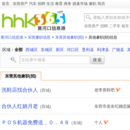
首页
-
东营房产
汽车
招聘
生活
教育
商务
跳蚤市场
兼职
简历
东营房产
招聘
二手车
租车
黄河口信息港
>
东营兼职信息
>
东营其他兼职(招)
> 其他兼职(招)信息
区域：
全部
西城区
东城区
新区
河口区
垦利县
利津县
广饶县
东营其他兼职(招)
洗鞋店找合伙人
老李熹鞋吧
(西城)
合伙人红娘月老
东营市老友纪婚恋
(西城)
ＰＯＳ机器免费送，０．４８
个人
(东城)