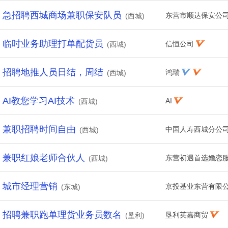
急招聘西城商场兼职保安队员
东营市顺达保安公
(西城)
临时业务助理打单配货员
信恒公司
(西城)
招聘地推人员日结，周结
鸿瑞
(西城)
AI教您学习AI技术
AI
(西城)
兼职招聘时间自由
中国人寿西城分公
(西城)
兼职红娘老师合伙人
东营初遇首选婚恋
(西城)
城市经理营销
京投基业东营有限
(东城)
招聘兼职跑单理货业务员数名
垦利英嘉商贸
(垦利)