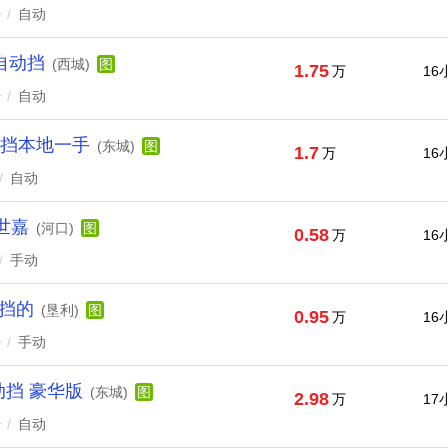
升
/
自动
自动挡
(西城)
图
1.75
万
16
升
/
自动
动挡本地一手
(东城)
图
1.7
万
16
/
自动
世嘉
(河口)
图
0.58
万
16
/
手动
动挡的
(垦利)
图
0.95
万
16
升
/
手动
自动挡 豪华版
(东城)
图
2.98
万
17
升
/
自动