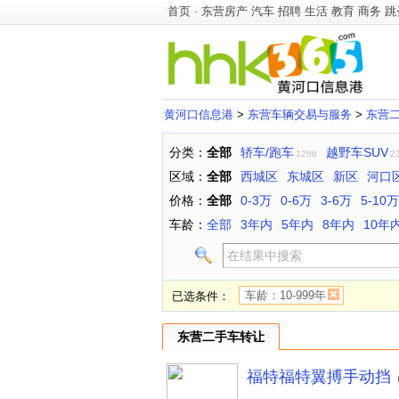
首页
-
东营房产
汽车
招聘
生活
教育
商务
跳
黄河口信息港
>
东营车辆交易与服务
>
东营
分类：
全部
轿车/跑车
越野车SUV
1286
2
区域：
全部
西城区
东城区
新区
河口
价格：
全部
0-3万
0-6万
3-6万
5-10万
车龄：
全部
3年内
5年内
8年内
10年
车龄：10-999年
已选条件：
东营二手车转让
福特福特翼搏手动挡