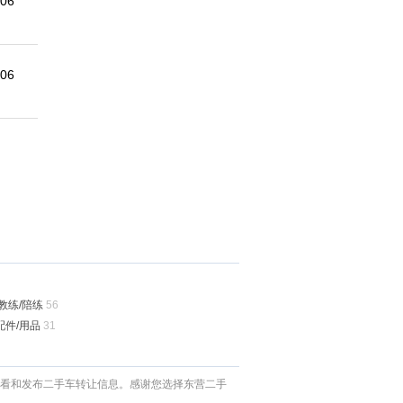
-06
-06
教练/陪练
56
配件/用品
31
查看和发布二手车转让信息。感谢您选择东营二手