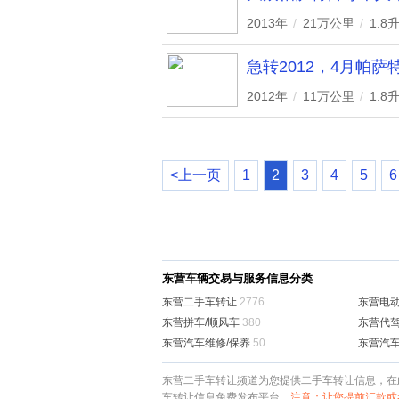
2013年
/
21万公里
/
1.8
急转2012，4月帕萨
2012年
/
11万公里
/
1.8
<上一页
1
2
3
4
5
6
东营车辆交易与服务信息分类
东营二手车转让
2776
东营电动
东营拼车/顺风车
380
东营代驾
东营汽车维修/保养
50
东营汽
东营二手车转让频道为您提供二手车转让信息，在
车转让信息免费发布平台。
注意：让您提前汇款或