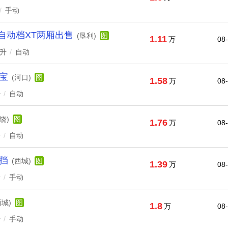
/
手动
朗自动档XT两厢出售
(垦利)
图
1.11
万
08
6升
/
自动
锐宝
(河口)
图
1.58
万
08
升
/
自动
饶)
图
1.76
万
08
升
/
自动
动挡
(西城)
图
1.39
万
08
升
/
手动
西城)
图
1.8
万
08
升
/
手动