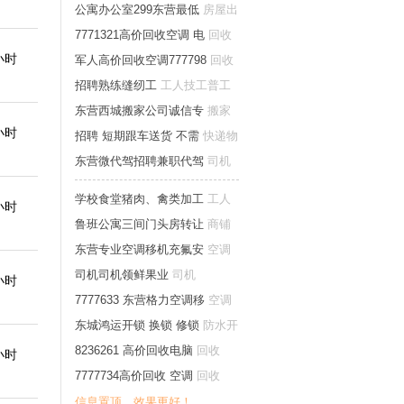
训
公寓办公室299东营最低
房屋出
租
7771321高价回收空调 电
回收
小时
军人高价回收空调777798
回收
招聘熟练缝纫工
工人技工普工
东营西城搬家公司诚信专
搬家
小时
招聘 短期跟车送货 不需
快递物
流配送仓储
东营微代驾招聘兼职代驾
司机
学校食堂猪肉、禽类加工
工人
小时
技工普工
鲁班公寓三间门头房转让
商铺
出租转让
东营专业空调移机充氟安
空调
移修
司机司机领鲜果业
司机
小时
7777633 东营格力空调移
空调
移修
东城鸿运开锁 换锁 修锁
防水开
锁家庭维修
8236261 高价回收电脑
回收
小时
7777734高价回收 空调
回收
信息置顶，效果更好！