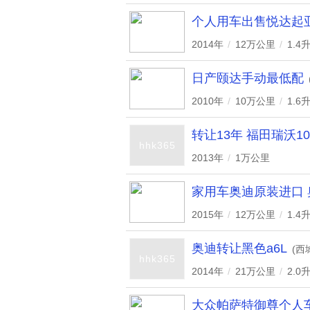
个人用车出售悦达起亚
2014年
/
12万公里
/
1.4
日产颐达手动最低配
2010年
/
10万公里
/
1.6
转让13年 福田瑞沃10
hhk365
2013年
/
1万公里
家用车奥迪原装进口 
2015年
/
12万公里
/
1.4
奥迪转让黑色a6L
(西
hhk365
2014年
/
21万公里
/
2.0
大众帕萨特御尊个人