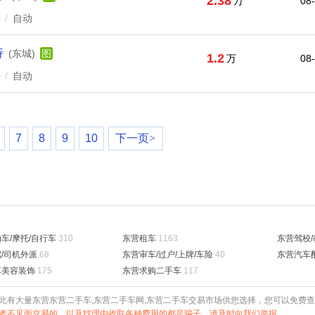
2.38
万
08
升
/
自动
特
(东城)
图
1.2
万
08
升
/
自动
7
8
9
10
下一页>
车/摩托/自行车
310
东营租车
1163
东营驾校/
/司机外派
68
东营审车/过户/上牌/车险
40
东营汽车
车美容装饰
175
东营求购二手车
117
此有大量东营东营二手车,东营二手车网,东营二手车交易市场供您选择，您可以免费
者不见面交易的，以及找理由收取各种费用的都是骗子，请及时向我们举报。