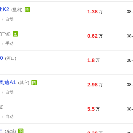
K2
(垦利)
图
1.38
万
08
升
/
自动
(广饶)
图
0.62
万
08
升
/
手动
0
(河口)
1.8
万
08
奥迪A1
(其它)
图
2.98
万
08
升
/
自动
城)
5.5
万
08
升
/
自动
车
(东城)
图