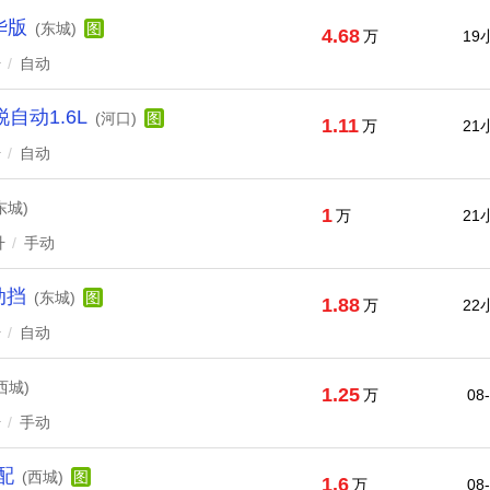
华版
(东城)
图
4.68
万
19
升
/
自动
自动1.6L
(河口)
图
1.11
万
21
升
/
自动
东城)
1
万
21
升
/
手动
动挡
(东城)
图
1.88
万
22
升
/
自动
西城)
1.25
万
08
升
/
手动
配
(西城)
图
1.6
万
08