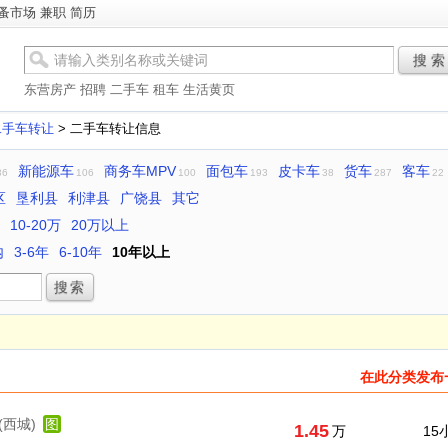
蚤市场
兼职
简历
搜 索
东营房产
招聘
二手车
租车
生活黄页
二手车转让
> 二手车转让信息
新能源车
商务车MPV
面包车
皮卡车
货车
客车
36
106
100
193
38
287
22
区
垦利县
利津县
广饶县
其它
10-20万
20万以上
内
3-6年
6-10年
10年以上
在此分类发布
(西城)
图
1.45
万
15