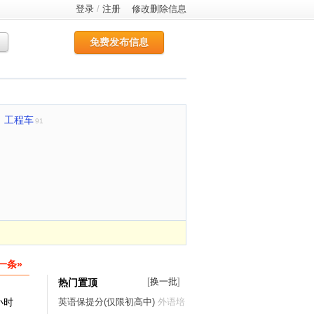
登录
/
注册
修改删除信息
免费发布信息
工程车
91
一条»
[
换一批
]
热门置顶
小时
英语保提分(仅限初高中)
外语培