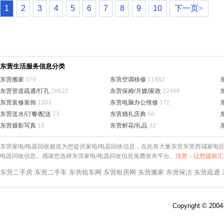
1
2
3
4
5
6
7
8
9
10
下一页>
东营生活服务信息分类
东营搬家
379
东营空调移修
11982
东营管道疏通/打孔
28622
东营保姆/月嫂/家政
22486
东营装修装饰
1303
东营电脑办公维修
172
东营送水/订餐/配送
73
东营婚礼庆典
68
东营摄影写真
18
东营鲜花/礼品
32
东营家电/电器回收频道为您提供家电/电器回收信息，在此有大量东营东营西城家电回
电器回收信息。感谢您选择东营家电/电器回收信息免费发布平台。
注意：让您提前汇
东营二手房
东营二手车
东营租车网
东营租房网
东营搬家
东营保洁
东营疏通
Copyright © 200