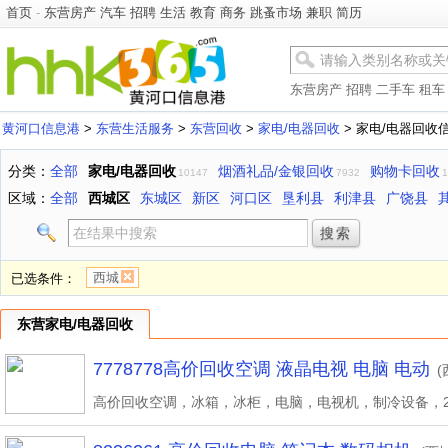
首页
-
东营房产
汽车
招聘
生活
教育
商务
跳蚤市场
兼职
简历
东营房产
招聘
二手车
租车
黄河口信息港
>
东营生活服务
>
东营回收
>
家电/电器回收
> 家电/电器回收
分类：
全部
家电/电器回收
烟酒礼品/金银回收
购物卡回收
10147
7932
1
区域：
全部
西城区
东城区
新区
河口区
垦利县
利津县
广饶县
西城
已选条件：
东营家电/电器回收
7778778高价回收空调 液晶电视 电脑 电动
(