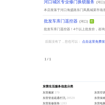
河口城区专业修门换锁服务
(河口)
本店座落于河口海盛路东门凤凰城菜市场
批发车库门遥控器
(河口)
图
批发车库门遥控器！4个以上批发价，咨询来电1
后面没有了，您也可以：
点击这里免费发
1 / 1
东营生活服务信息分类
东营搬家
379
东营空
东营管道疏通/打孔
28529
东营保姆
东营装修装饰
1283
东营电