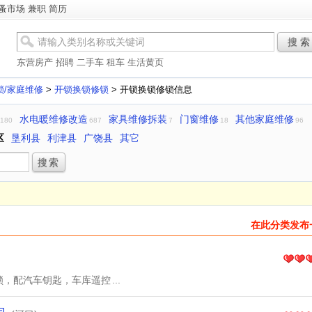
蚤市场
兼职
简历
搜 索
东营房产
招聘
二手车
租车
生活黄页
锁/家庭维修
>
开锁换锁修锁
> 开锁换锁修锁信息
水电暖维修改造
家具维修拆装
门窗维修
其他家庭维修
180
687
7
18
96
区
垦利县
利津县
广饶县
其它
在此分类发布
锁，配汽车钥匙，车库遥控
...