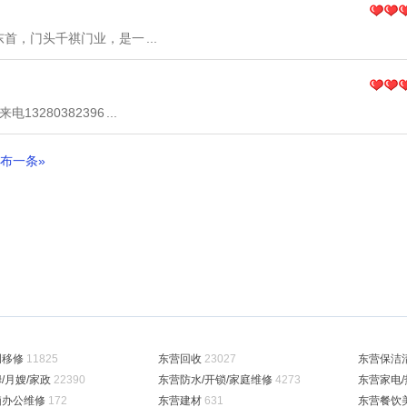
东首，门头千祺门业，是一
...
3280382396
...
布一条»
调移修
11825
东营回收
23027
东营保洁
/月嫂/家政
22390
东营防水/开锁/家庭维修
4273
东营家电
脑办公维修
172
东营建材
631
东营餐饮