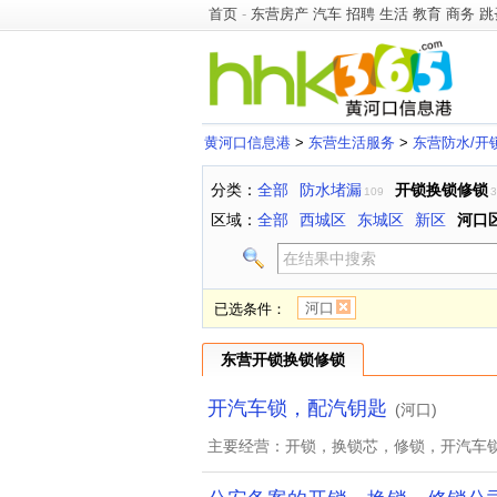
首页
-
东营房产
汽车
招聘
生活
教育
商务
跳
黄河口信息港
>
东营生活服务
>
东营防水/开
分类：
全部
防水堵漏
开锁换锁修锁
109
3
区域：
全部
西城区
东城区
新区
河口
河口
已选条件：
东营开锁换锁修锁
开汽车锁，配汽钥匙
(河口)
主要经营：开锁，换锁芯，修锁，开汽车