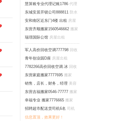
移修
慧算账专业代理记账1786
代理
记账财税
东城安居开锁公司888811
防水
开锁家庭维修
安和南区近东门4楼 出租
房屋
出租
东营齐顺搬家1560546662
搬家
瑞璟国际公馆
房屋出租
军人高价回收空调777798
回收
青年创业园D座
房屋出租
7782266高价回收空调.冰
回收
东营家庭搬家7777695
搬家
销售，店长，财务，经理
美容
健身保健
东营吉福搬家0546-77777
搬家
幸福专业 搬家7776665
搬家
招聘超市配送货司机6名
司机
信息置顶，效果更好！