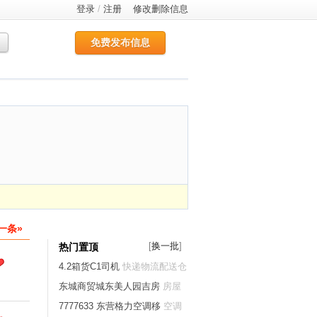
登录
/
注册
修改删除信息
免费发布信息
一条»
[
换一批
]
热门置顶
4.2箱货C1司机
快递物流配送仓
储
东城商贸城东美人园吉房
房屋
出租
7777633 东营格力空调移
空调