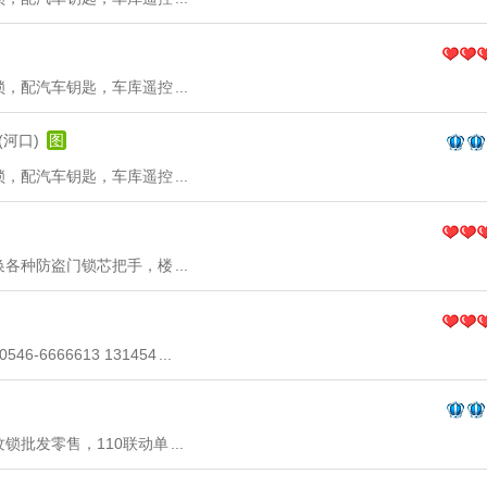
锁，配汽车钥匙，车库遥控
...
(河口)
图
锁，配汽车钥匙，车库遥控
...
换各种防盗门锁芯把手，楼
...
6666613 131454
...
锁批发零售，110联动单
...