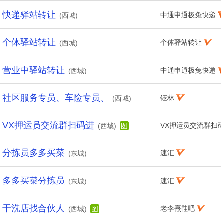
快递驿站转让
中通申通极兔快递
(西城)
个体驿站转让
个体驿站转让
(西城)
营业中驿站转让
中通申通极兔快递
(西城)
社区服务专员、车险专员、
钰林
(西城)
VX押运员交流群扫码进
VX押运员交流群扫
(西城)
图
分拣员多多买菜
速汇
(东城)
多多买菜分拣员
速汇
(东城)
干洗店找合伙人
老李熹鞋吧
(西城)
图