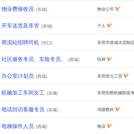
物业费催收员
物业公司
(东城)
开车送货及库管
个人
(东城)
商混站招聘司机
东营市港城水泥制
(河口)
社区服务专员、车险专员、
钰林
(西城)
办公室计划员
东营亚元工贸
(西城)
机械加工车间女工
东营恒辉机械制造
(东城)
电话回访客服专员
润捷数科
(东城)
电梯操作人员
物业
(西城)