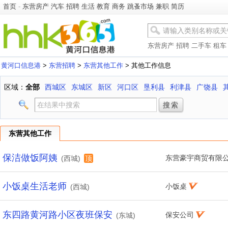
首页
-
东营房产
汽车
招聘
生活
教育
商务
跳蚤市场
兼职
简历
东营房产
招聘
二手车
租车
黄河口信息港
>
东营招聘
>
东营其他工作
> 其他工作信息
区域：
全部
西城区
东城区
新区
河口区
垦利县
利津县
广饶县
东营其他工作
保洁做饭阿姨
东营豪宇商贸有限
(西城)
顶
小饭桌生活老师
小饭桌
(西城)
东四路黄河路小区夜班保安
保安公司
(东城)