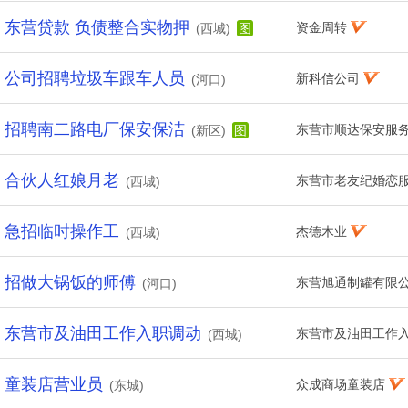
东营贷款 负债整合实物押
资金周转
(西城)
图
公司招聘垃圾车跟车人员
新科信公司
(河口)
招聘南二路电厂保安保洁
东营市顺达保安服
(新区)
图
合伙人红娘月老
东营市老友纪婚恋
(西城)
急招临时操作工
杰德木业
(西城)
招做大锅饭的师傅
东营旭通制罐有限
(河口)
东营市及油田工作入职调动
东营市及油田工作
(西城)
童装店营业员
众成商场童装店
(东城)