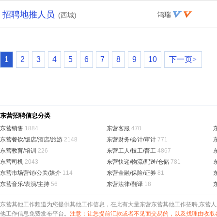
招聘地推人员
鸿瑞
(西城)
1
2
3
4
5
6
7
8
9
10
下一页>
东营招聘信息分类
东营销售
1884
东营客服
470
东营餐饮/饭店/酒店/旅游
2148
东营财务/会计/审计
771
东营教育/培训
226
东营工人/技工/普工
4867
东营司机
2043
东营快递/物流/配送/仓储
781
东营市场营销/公关/媒介
114
东营金融/保险/证券
81
东营音乐/表演/主持
56
东营法律/翻译
18
东营其他工作频道为您提供其他工作信息，在此有大量东营东营其他工作招聘,东营人
他工作信息免费发布平台。
注意：让您提前汇款或者不见面交易的，以及找理由收取