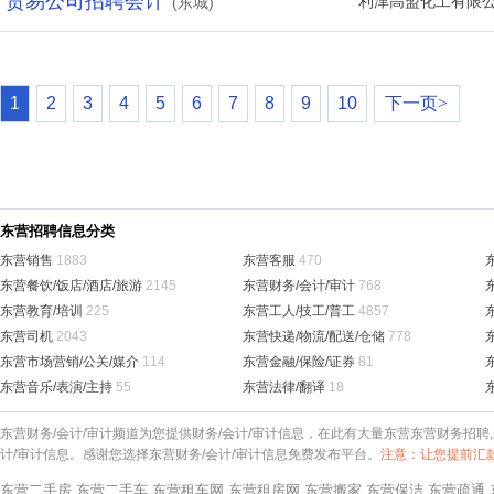
贸易公司招聘会计
利津高盟化工有限
(东城)
1
2
3
4
5
6
7
8
9
10
下一页>
东营招聘信息分类
东营销售
1883
东营客服
470
东营餐饮/饭店/酒店/旅游
2145
东营财务/会计/审计
768
东营教育/培训
225
东营工人/技工/普工
4857
东营司机
2043
东营快递/物流/配送/仓储
778
东营市场营销/公关/媒介
114
东营金融/保险/证券
81
东营音乐/表演/主持
55
东营法律/翻译
18
东营财务/会计/审计频道为您提供财务/会计/审计信息，在此有大量东营东营财务招聘
计/审计信息。感谢您选择东营财务/会计/审计信息免费发布平台。
注意：让您提前汇
东营二手房
东营二手车
东营租车网
东营租房网
东营搬家
东营保洁
东营疏通