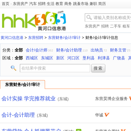
首页
-
东营房产
汽车
招聘
生活
教育
商务
跳蚤市场
兼职
简历
东营房产
招聘
二手车
租车
黄河口信息港
>
东营招聘
>
东营财务/会计/审计
> 财务/会计/审计信息
分类：
全部
会计/会计师
财务/会计助理
出纳员
财务主管
362
110
72
25
区域：
全部
西城区
东城区
新区
河口区
垦利县
利津县
广饶县
东营财务/会计/审计
会计实操 学完推荐就业
东营昊博企业服务
(东城)
会计-会计助理
华诚
(东城)