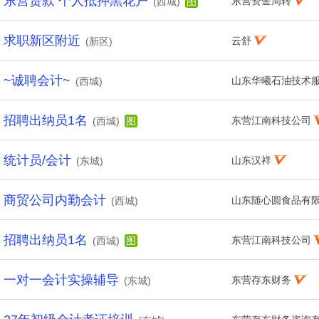
东营贷款 个人抵押黑花户
东营资金周转
(西城)
图
求职新区附近
云舒
(新区)
~诚聘会计~
山东华曦石油技术
(西城)
招聘出纳员1名
东营江南科技公司
(西城)
图
统计员/会计
山东汉祥
(东城)
商贸公司内勤会计
山东随心圆食品有
(西城)
招聘出纳员1名
东营江南科技公司
(西城)
图
一对一会计实操辅导
东营存东财务
(东城)