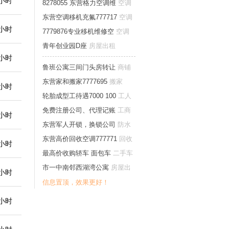
1小时
产装修物业
8278055 东营格力空调维
空调
移修
东营空调移机充氟777717
空调
1小时
移修
7779876专业移机维修空
空调
移修
青年创业园D座
房屋出租
2小时
鲁班公寓三间门头房转让
商铺
出租转让
东营家和搬家7777695
搬家
2小时
轮胎成型工待遇7000 100
工人
技工普工
免费注册公司、代理记账
工商
4小时
注册年检
东营军人开锁，换锁公司
防水
开锁家庭维修
东营高价回收空调777771
回收
8小时
最高价收购轿车 面包车
二手车
转让
市一中南邻西湖湾公寓
房屋出
8小时
租
信息置顶，效果更好！
9小时