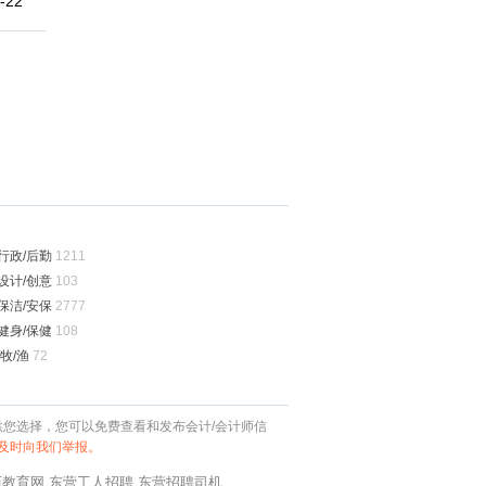
-22
行政/后勤
1211
设计/创意
103
保洁/安保
2777
健身/保健
108
牧/渔
72
网供您选择，您可以免费查看和发布会计/会计师信
及时向我们举报。
历教育网
东营工人招聘
东营招聘司机