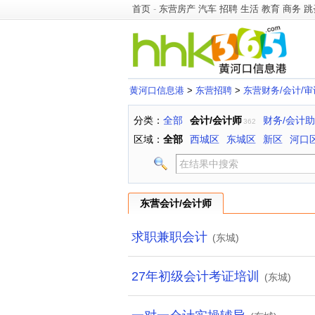
首页
-
东营房产
汽车
招聘
生活
教育
商务
跳
黄河口信息港
>
东营招聘
>
东营财务/会计/审
分类：
全部
会计/会计师
财务/会计
362
区域：
全部
西城区
东城区
新区
河口
东营会计/会计师
求职兼职会计
(东城)
27年初级会计考证培训
(东城)