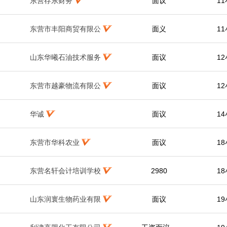
东营存东财务
面议
1
东营市丰阳商贸有限公
面义
1
山东华曦石油技术服务
面议
1
东营市越豪物流有限公
面议
1
华诚
面议
1
东营市华科农业
面议
1
东营名轩会计培训学校
2980
1
山东润寰生物药业有限
面议
1