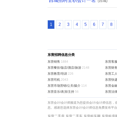
西城招聘全职会计一名
(西城)
1
2
3
4
5
6
7
8
东营招聘信息分类
东营销售
1884
东营客
东营餐饮/饭店/酒店/旅游
2148
东营财务
东营教育/培训
226
东营工人
东营司机
2043
东营快递
东营市场营销/公关/媒介
114
东营金融
东营音乐/表演/主持
56
东营法律
东营会计/会计师频道为您提供会计/会计师信息，
息。感谢您选择东营会计/会计师信息免费发布平
东营二手房
东营二手车
东营租车网
东营租房