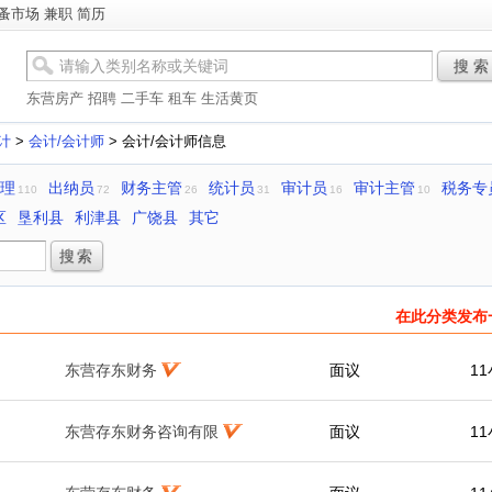
蚤市场
兼职
简历
搜 索
东营房产
招聘
二手车
租车
生活黄页
计
>
会计/会计师
> 会计/会计师信息
助理
出纳员
财务主管
统计员
审计员
审计主管
税务专
110
72
26
31
16
10
区
垦利县
利津县
广饶县
其它
在此分类发布
东营存东财务
面议
1
东营存东财务咨询有限
面议
1