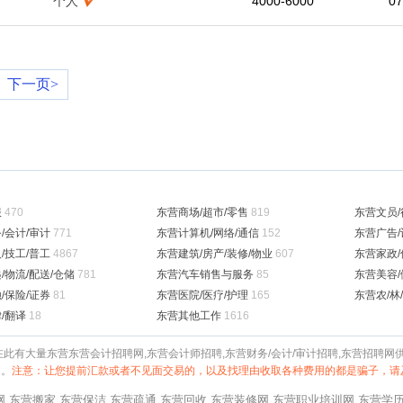
个人
4000-6000
07
下一页>
服
470
东营商场/超市/零售
819
东营文员/
/会计/审计
771
东营计算机/网络/通信
152
东营广告/
/技工/普工
4867
东营建筑/房产/装修/物业
607
东营家政/
/物流/配送/仓储
781
东营汽车销售与服务
85
东营美容/
/保险/证券
81
东营医院/医疗/护理
165
东营农/林/
/翻译
18
东营其他工作
1616
在此有大量东营东营会计招聘网,东营会计师招聘,东营财务/会计/审计招聘,东营招聘
台。
注意：让您提前汇款或者不见面交易的，以及找理由收取各种费用的都是骗子，请
网
东营搬家
东营保洁
东营疏通
东营回收
东营装修网
东营职业培训网
东营学