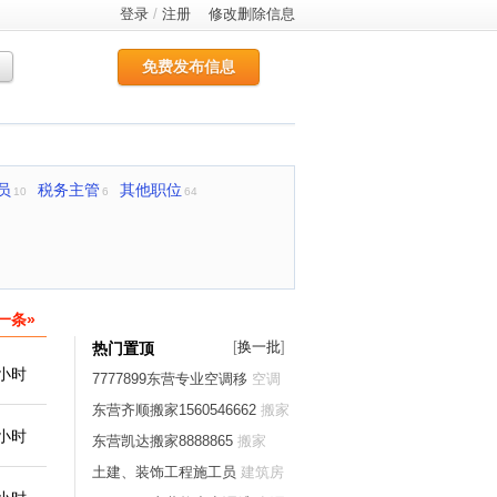
登录
/
注册
修改删除信息
免费发布信息
员
税务主管
其他职位
10
6
64
一条»
[
换一批
]
热门置顶
1小时
7777899东营专业空调移
空调
移修
东营齐顺搬家1560546662
搬家
1小时
东营凯达搬家8888865
搬家
土建、装饰工程施工员
建筑房