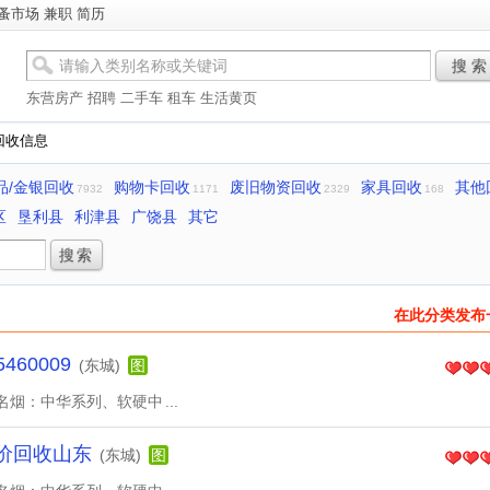
蚤市场
兼职
简历
搜 索
东营房产
招聘
二手车
租车
生活黄页
回收信息
品/金银回收
购物卡回收
废旧物资回收
家具回收
其他
7932
1171
2329
168
区
垦利县
利津县
广饶县
其它
在此分类发布
60009
(东城)
图
名烟：中华系列、软硬中
...
高价回收山东
(东城)
图