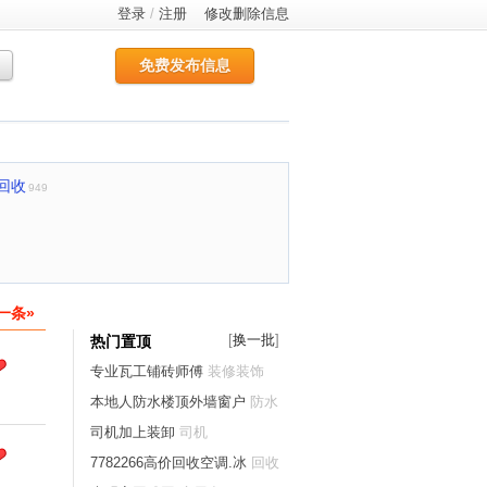
登录
/
注册
修改删除信息
免费发布信息
回收
949
一条»
[
换一批
]
热门置顶
专业瓦工铺砖师傅
装修装饰
本地人防水楼顶外墙窗户
防水
开锁家庭维修
司机加上装卸
司机
7782266高价回收空调.冰
回收