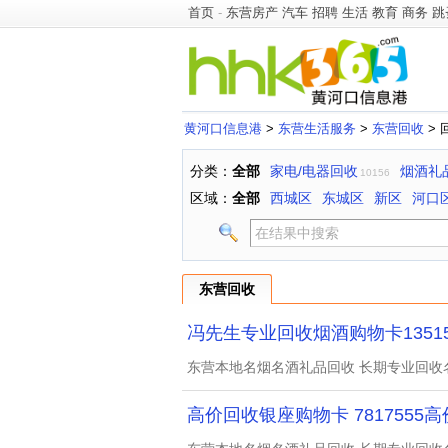
首页
-
东营房产
汽车
招聘
生活
教育
商务
跳
黄河口信息港
>
东营生活服务
>
东营回收
> 
分类：
全部
家电/电器回收
烟酒礼
10156
区域：
全部
西城区
东城区
新区
河口
东营回收
冯先生专业回收烟酒购物卡135154
东营本地名烟名酒礼品回收 长期专业回收
高价回收银座购物卡 7817555