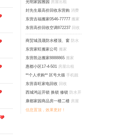
光明家园雅园
房屋出租
封先生最高价回收东营购
消费
卡券票
东营吉福搬家0546-77777
搬家
东营高价回收空调872237
回收
商贸城茂晟防水楼顶、窗
防水
开锁家庭维修
东营家旺搬家公司
搬家
东营凯达搬家8888865
搬家
惠都小区17-4-501
房屋出租
**个人求购** 区号大循
手机靓
号
东营喜旺家电回收
回收
西城鸿运开锁 换锁 修锁
防水开
锁家庭维修
康都家园商品房一楼二楼
房屋
出租
信息置顶，效果更好！