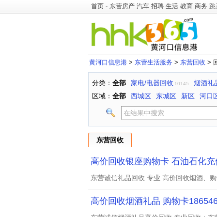
首页
-
东营房产
汽车
招聘
生活
教育
商务
跳
黄河口信息港
>
东营生活服务
>
东营回收
> 
分类：
全部
家电/电器回收
烟酒礼
10145
区域：
全部
西城区
东城区
新区
河口
东营回收
高价回收银座购物卡 石油石化充
东营诚信礼品回收 专业 高价回收烟酒、
高价回收烟酒礼品 购物卡1865467