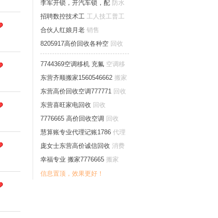
李军开锁，开汽车锁，配
防水
开锁家庭维修
招聘数控技术工
工人技工普工
合伙人红娘月老
销售
8205917高价回收各种空
回收
7744369空调移机 充氟
空调移
修
东营齐顺搬家1560546662
搬家
东营高价回收空调777771
回收
东营喜旺家电回收
回收
7776665 高价回收空调
回收
慧算账专业代理记账1786
代理
记账财税
庞女士东营高价诚信回收
消费
卡券票
幸福专业 搬家7776665
搬家
信息置顶，效果更好！