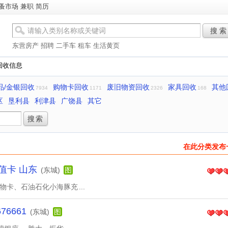
蚤市场
兼职
简历
搜 索
东营房产
招聘
二手车
租车
生活黄页
回收信息
品/金银回收
购物卡回收
废旧物资回收
家具回收
其他
7934
1171
2326
168
区
垦利县
利津县
广饶县
其它
在此分类发布
值卡 山东
(东城)
图
购物卡、石油石化小海豚充
...
6661
(东城)
图