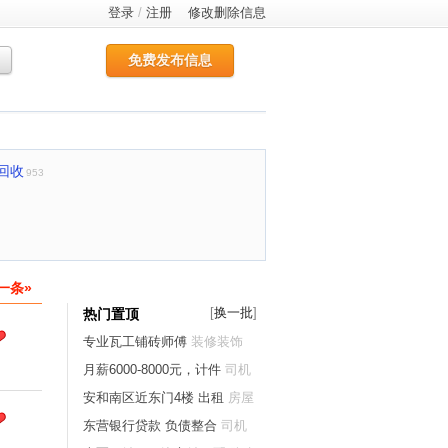
登录
/
注册
修改删除信息
免费发布信息
回收
953
一条»
[
换一批
]
热门置顶
专业瓦工铺砖师傅
装修装饰
月薪6000-8000元，计件
司机
安和南区近东门4楼 出租
房屋
出租
东营银行贷款 负债整合
司机