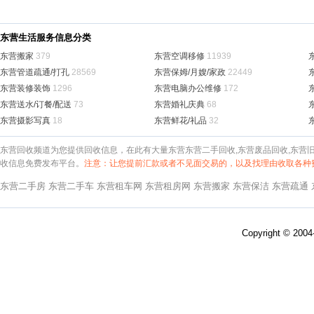
东营生活服务信息分类
东营搬家
379
东营空调移修
11939
东营管道疏通/打孔
28569
东营保姆/月嫂/家政
22449
东营装修装饰
1296
东营电脑办公维修
172
东营送水/订餐/配送
73
东营婚礼庆典
68
东营摄影写真
18
东营鲜花/礼品
32
东营回收频道为您提供回收信息，在此有大量东营东营二手回收,东营废品回收,东营
收信息免费发布平台。
注意：让您提前汇款或者不见面交易的，以及找理由收取各种
东营二手房
东营二手车
东营租车网
东营租房网
东营搬家
东营保洁
东营疏通
Copyright © 200