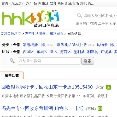
首页
-
东营房产
汽车
招聘
生活
教育
商务
跳蚤市场
兼职
简历
东营房产
招聘
二手车
租车
黄河口信息港
>
东营生活服务
>
东营回收
> 回收信息
分类：
全部
家电/电器回收
烟酒礼品/金银回收
购物卡回收
10145
7934
1
区域：
全部
西城区
东城区
新区
河口区
垦利县
利津县
广饶县
东营回收
回收银座购物卡，回收山东一卡通13515460
(东城)
图
东营本地名烟名酒礼品回收 长期专业回收名烟：中华系列、软硬中
...
冯先生专业回收东营烟酒 购物卡 一卡通
(东城)
图