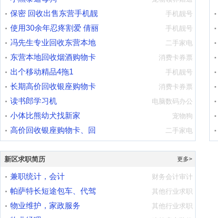
保密 回收出售东营手机靓
手机靓号
号
使用30余年忍疼割爱 倩丽
有
手机靓号
座机号转
冯先生专业回收东营本地
车
二手家电
烟酒购物卡
东营本地回收烟酒购物卡
代
消费卡券票
1302060810
出个移动精品4拖1
手机靓号
长期高价回收银座购物卡
消费卡券票
山东一卡
读书郎学习机
电脑数码办公
小体比熊幼犬找新家
宠物狗
高价回收银座购物卡、回
二手家电
收石油石化
工
新区求职简历
更多>
兼职统计，会计
财务会计审计
帕萨特长短途包车、代驾
其他行业求职
服务
物业维护，家政服务
其他行业求职