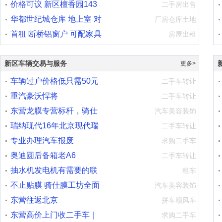
163平中层精
价格可议 新区檀香园143
50
二手房出售
平低层2个
华都世纪城仓库 地上室 对
名
厂房仓库土地
外出售
首租 断桥铝窗户 可配家具
房屋出租
家电 新
外
新区车辆交易与服务
更多>
车辆过户价格低只需50元
二手车转让
重汽豪沃悍将
清
二手车转让
东营龙膜专营标杆，骑仕
道
汽车美容装饰
膜工坊，均
瑞纳现代16年北京现代瑞
修
二手车转让
纳
专业办理汽车报废
8
求购二手车
奥迪圆后备箱老A6
1
二手车转让
抽水机发电机有需要的联
调
租车
系我150660
不止贴膜 骑仕膜工坊全面
汽
汽车美容装饰
升级，意
东营往返北京
调
拼车顺风车
东营高价上门收二手车｜
代
求购二手车