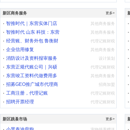
优诚二手车
调
新区商务服务
更多>
智推时代｜东营实体门店
其他商务服务
AI 合规流
智推时代 山东 科技：东营
值
其他商务服务
本土专业
经营账、财务外包 鲁衡财
准
代理记账财税
税品质服
企业信用修复
班
其他商务服务
消防设计及资料报审服务
教
设计策划
东营正规代账公司｜兴硕
代理记账财税
财务 本地
东营竣工资料代做费用多
其他商务服务
少？东营筑
招募GEO推广城市代理商
学
招商加盟
工商注册，代理记账
技
代理记账财税
招聘开票经理
代理记账财税
新区跳蚤市场
更多>
小黑泰迪母狗
宠物领养赠送