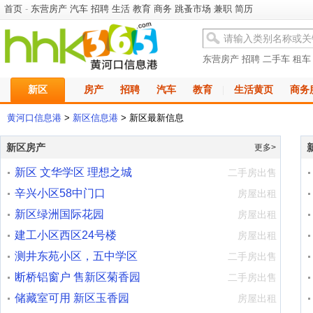
首页
-
东营房产
汽车
招聘
生活
教育
商务
跳蚤市场
兼职
简历
东营房产
招聘
二手车
租车
新区
房产
招聘
汽车
教育
|
生活黄页
商务
黄河口信息港
>
新区信息港
> 新区最新信息
新区房产
更多>
新区 文华学区 理想之城
二手房出售
辛兴小区58中门口
房屋出租
新区绿洲国际花园
房屋出租
建工小区西区24号楼
房屋出租
测井东苑小区，五中学区
二手房出售
房，
断桥铝窗户 售新区菊香园
二手房出售
143平2楼+
储藏室可用 新区玉香园
房屋出租