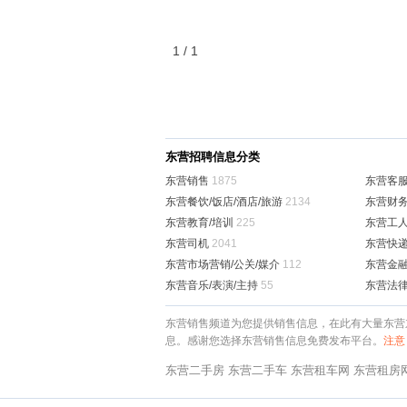
1 / 1
东营招聘信息分类
东营销售
1875
东营客
东营餐饮/饭店/酒店/旅游
2134
东营财务
东营教育/培训
225
东营工人
东营司机
2041
东营快递
东营市场营销/公关/媒介
112
东营金融
东营音乐/表演/主持
55
东营法律
东营销售频道为您提供销售信息，在此有大量东营
息。感谢您选择东营销售信息免费发布平台。
注意
东营二手房
东营二手车
东营租车网
东营租房