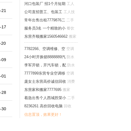
河口包装厂 招1个月短期
工人
-21
技工普工
公司直招普工、包装工
工人技
工普工
常年出售出租7779876二
二手
-17
家电
服务员3名 一个精致的小
餐饮
饭店酒店旅游
东营齐顺搬家1560546662
搬家
-20
7782266、空调维修、空
空调
移修
24小时开换锁8888889汽
防水
-09
开锁家庭维修
李军开锁，开汽车锁，配
防水
开锁家庭维修
7777899东营专业空调移
空调
-01
移修
庞女士东营高价诚信回收
消费
卡券票
东营家和搬家7777695
搬家
-28
着急出售个人西城胜荣小
二手
房出售
8236261 高价回收电脑
回收
-30
信息置顶，效果更好！