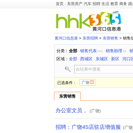
首页
-
东营房产
汽车
招聘
生活
教育
商务
跳
黄河口信息港
>
东营招聘
>
东营销售
> 销售
分类：
全部
销售代表
销售助理
859
86
区域：
全部
西城区
东城区
新区
河口
广饶
已选条件：
东营销售
办公室文员，
(广饶)
招聘：广饶4S店驻店增值服
(广饶