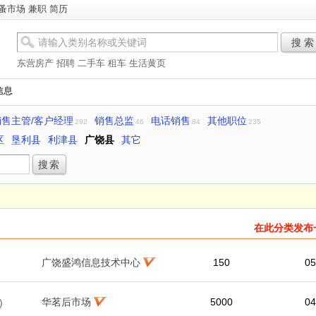
蚤市场
兼职
简历
搜 索
东营房产
招聘
二手车
租车
生活黄页
信息
销售主管/客户经理
销售总监
电话销售
其他职位
292
46
84
235
区
垦利县
利津县
广饶县
其它
在此分类发布
广饶盛鸿信息技术中心
150
05
华茗后市场
5000
04
)