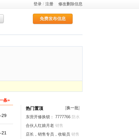
登录
/
注册
修改删除信息
免费发布信息
一条»
[
换一批
]
热门置顶
-29
东营开修换锁： 7777766
防水
开锁家庭维修
合伙人红娘月老
销售
-21
店长，销售专员，收银员
销售