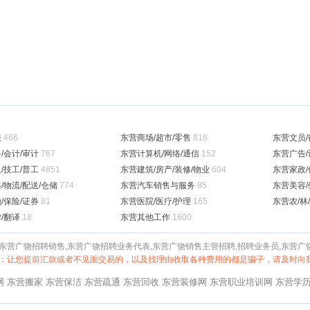
服
466
东营商场/超市/零售
816
东营文员/
/会计/审计
767
东营计算机/网络/通信
152
东营广告/
/技工/普工
4851
东营建筑/房产/装修/物业
604
东营家政/
/物流/配送/仓储
774
东营汽车销售与服务
85
东营美容/
/保险/证券
81
东营医院/医疗/护理
165
东营农/林/
/翻译
18
东营其他工作
1600
东营广饶招聘销售,东营广饶招聘业务代表,东营广饶销售主管招聘,招聘业务员,东营
：让您提前汇款或者不见面交易的，以及找理由收取各种费用的都是骗子，请及时向
网
东营搬家
东营保洁
东营疏通
东营回收
东营装修网
东营职业培训网
东营学