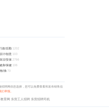
行政/后勤
1202
设计/创意
103
保洁/安保
2766
健身/保健
106
牧/渔
70
广饶招聘网供您选择，您可以免费查看和发布销售信
我们举报。
历教育网
东营工人招聘
东营招聘司机