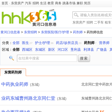
首页
-
东营房产
汽车
招聘
生活
教育
商务
跳蚤市场
兼职
简历
东营房产
招聘
二手车
租车
黄河口信息港
>
东营招聘
>
东营医院/医疗/护理
>
药剂师
> 药剂师信息
分类：
全部
医生
护士/护理
药店/诊所店员
药剂师
营养师
27
36
20
7
区域：
全部
西城区
东城区
新区
河口区
垦利县
利津县
广饶县
东营药剂师
中药执业药师
北京同仁堂中药饮
(东城)
业药东城曹州路北京同仁堂
东城曹州路北京同
(东城)