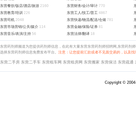
东营餐饮/饭店/酒店/旅游
2160
东营财务/会计/审计
770
东营教育/培训
226
东营工人/技工/普工
4867
东营司机
2048
东营快递/物流/配送/仓储
781
东营市场营销/公关/媒介
114
东营金融/保险/证券
81
东营音乐/表演/主持
56
东营法律/翻译
18
东营药剂师频道为您提供药剂师信息，在此有大量东营东营药剂师招聘网,东营药剂师招
选择东营药剂师信息免费发布平台。
注意：让您提前汇款或者不见面交易的，以及找
东营二手房
东营二手车
东营租车网
东营租房网
东营搬家
东营保洁
东营疏通
Copyright © 200